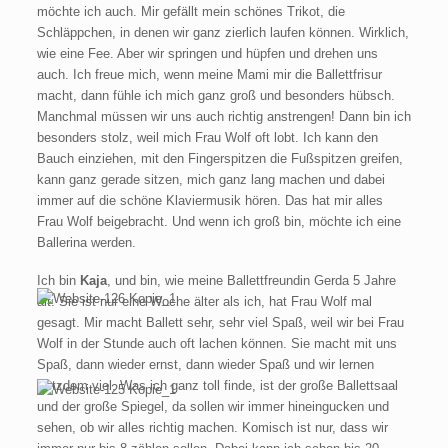
möchte ich auch. Mir gefällt mein schönes Trikot, die
Schläppchen, in denen wir ganz zierlich laufen können. Wirklich,
wie eine Fee. Aber wir springen und hüpfen und drehen uns
auch. Ich freue mich, wenn meine Mami mir die Ballettfrisur
macht, dann fühle ich mich ganz groß und besonders hübsch.
Manchmal müssen wir uns auch richtig anstrengen! Dann bin ich
besonders stolz, weil mich Frau Wolf oft lobt. Ich kann den
Bauch einziehen, mit den Fingerspitzen die Fußspitzen greifen,
kann ganz gerade sitzen, mich ganz lang machen und dabei
immer auf die schöne Klaviermusik hören. Das hat mir alles
Frau Wolf beigebracht. Und wenn ich groß bin, möchte ich eine
Ballerina werden.
Ich bin
Kaja
, und bin, wie meine Ballettfreundin Gerda 5 Jahre
alt. Sie ist nur eine Woche älter als ich, hat Frau Wolf mal
gesagt. Mir macht Ballett sehr, sehr viel Spaß, weil wir bei Frau
Wolf in der Stunde auch oft lachen können. Sie macht mit uns
Spaß, dann wieder ernst, dann wieder Spaß und wir lernen
trotzdem viel. Was ich ganz toll finde, ist der große Ballettsaal
und der große Spiegel, da sollen wir immer hineingucken und
sehen, ob wir alles richtig machen. Komisch ist nur, dass wir