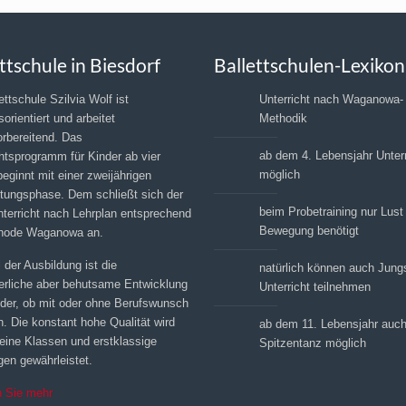
ttschule in Biesdorf
Ballettschulen-Lexikon
ettschule Szilvia Wolf ist
Unterricht nach Waganowa-
sorientiert und arbeitet
Methodik
orbereitend. Das
ab dem 4. Lebensjahr Unterr
htsprogramm für Kinder ab vier
möglich
eginnt mit einer zweijährigen
itungsphase. Dem schließt sich der
beim Probetraining nur Lust
nterricht nach Lehrplan entsprechend
Bewegung benötigt
hode Waganowa an.
 der Ausbildung ist die
natürlich können auch Jun
ierliche aber behutsame Entwicklung
Unterricht teilnehmen
inder, ob mit oder ohne Berufswunsch
. Die konstant hohe Qualität wird
ab dem 11. Lebensjahr auc
leine Klassen und erstklassige
Spitzentanz möglich
en gewährleistet.
n Sie mehr