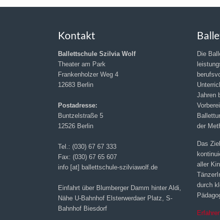
Kontakt
Balle
Ballettschule Szilvia Wolf
Die Ball
Theater am Park
leistung
Frankenholzer Weg 4
berufsv
12683 Berlin
Unterric
Jahren b
Postadresse:
Vorbere
Buntzelstraße 5
Ballettu
12526 Berlin
der Met
Das Ziel
Tel.: (030) 67 67 333
kontinu
Fax: (030) 67 65 607
aller K
info [at] ballettschule-szilviawolf.de
TänzerIn
durch k
Einfahrt über Blumberger Damm hinter Aldi,
Pädagog
Nähe U-Bahnhof Elsterwerdaer Platz, S-
Bahnhof Biesdorf
Erfahre