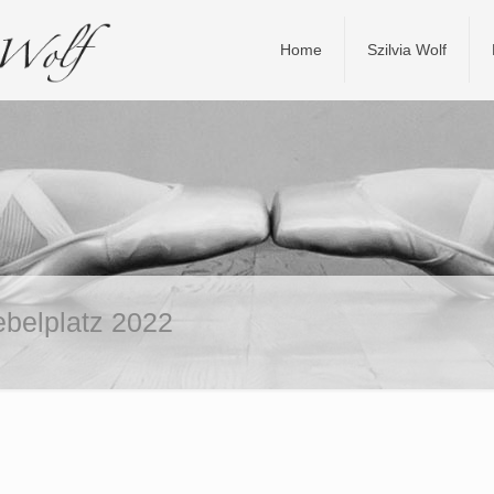
Home
Szilvia Wolf
belplatz 2022