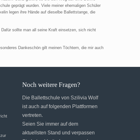
tschule geprägt wurden. Viele meiner ehemaligen Schüler
elin legen ihre Hände auf dieselbe Ballettstange, die
afür sollte man all seine Kraft einsetzen, sich nicht
 besonderes Dankeschön gilt meinen Töchtern, die mir auch
Noch weitere Fragen?
Die Ballettschule von Szilivia Wolf
ist auch auf folgenden Plattformen
vertreten.
icht
Seien Sie immer auf dem
aktuellsten Stand und verpassen
 zur