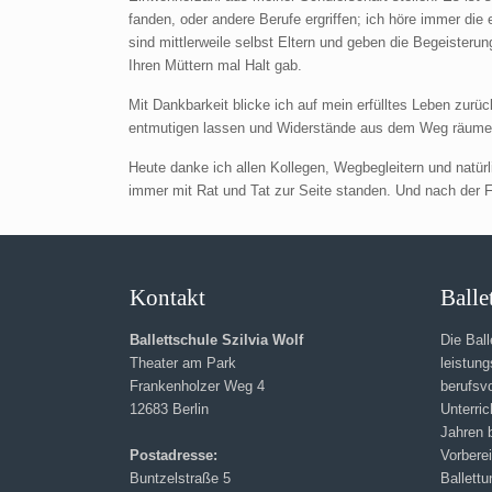
fanden, oder andere Berufe ergriffen; ich höre immer die
sind mittlerweile selbst Eltern und geben die Begeisterun
Ihren Müttern mal Halt gab.
Mit Dankbarkeit blicke ich auf mein erfülltes Leben zurü
entmutigen lassen und Widerstände aus dem Weg räume
Heute danke ich allen Kollegen, Wegbegleitern und natürl
immer mit Rat und Tat zur Seite standen. Und nach der Fe
Kontakt
Balle
Ballettschule Szilvia Wolf
Die Ball
Theater am Park
leistung
Frankenholzer Weg 4
berufsv
12683 Berlin
Unterric
Jahren b
Postadresse:
Vorbere
Buntzelstraße 5
Ballettu