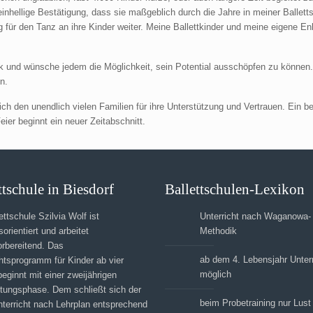
 einhellige Bestätigung, dass sie maßgeblich durch die Jahre in meiner Ballet
g für den Tanz an ihre Kinder weiter. Meine Ballettkinder und meine eigene Enk
ck und wünsche jedem die Möglichkeit, sein Potential ausschöpfen zu können. D
n.
ich den unendlich vielen Familien für ihre Unterstützung und Vertrauen. Ein
ier beginnt ein neuer Zeitabschnitt.
ttschule in Biesdorf
Ballettschulen-Lexikon
ettschule Szilvia Wolf ist
Unterricht nach Waganowa-
sorientiert und arbeitet
Methodik
orbereitend. Das
ab dem 4. Lebensjahr Unterr
htsprogramm für Kinder ab vier
möglich
eginnt mit einer zweijährigen
itungsphase. Dem schließt sich der
beim Probetraining nur Lust
nterricht nach Lehrplan entsprechend