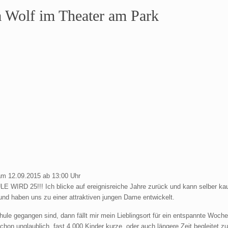
ia Wolf im Theater am Park
 am 12.09.2015 ab 13:00 Uhr
IRD 25!!! Ich blicke auf ereignisreiche Jahre zurück und kann selber kaum
nd haben uns zu einer attraktiven jungen Dame entwickelt.
hule gegangen sind, dann fällt mir mein Lieblingsort für ein entspannte Woch
chon unglaublich, fast 4.000 Kinder kurze, oder auch längere Zeit begleitet 