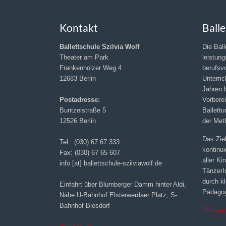
Kontakt
Balle
Ballettschule Szilvia Wolf
Die Ball
Theater am Park
leistung
Frankenholzer Weg 4
berufsv
12683 Berlin
Unterric
Jahren b
Postadresse:
Vorbere
Buntzelstraße 5
Ballettu
12526 Berlin
der Met
Das Ziel
Tel.: (030) 67 67 333
kontinu
Fax: (030) 67 65 607
aller K
info [at] ballettschule-szilviawolf.de
TänzerIn
durch k
Einfahrt über Blumberger Damm hinter Aldi,
Pädagog
Nähe U-Bahnhof Elsterwerdaer Platz, S-
Bahnhof Biesdorf
Erfahre