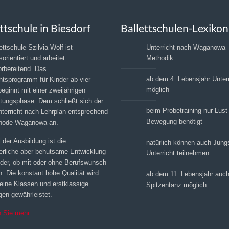
ttschule in Biesdorf
Ballettschulen-Lexikon
ettschule Szilvia Wolf ist
Unterricht nach Waganowa-
sorientiert und arbeitet
Methodik
orbereitend. Das
ab dem 4. Lebensjahr Unterr
htsprogramm für Kinder ab vier
möglich
eginnt mit einer zweijährigen
itungsphase. Dem schließt sich der
beim Probetraining nur Lust
nterricht nach Lehrplan entsprechend
Bewegung benötigt
hode Waganowa an.
 der Ausbildung ist die
natürlich können auch Jun
ierliche aber behutsame Entwicklung
Unterricht teilnehmen
inder, ob mit oder ohne Berufswunsch
. Die konstant hohe Qualität wird
ab dem 11. Lebensjahr auc
leine Klassen und erstklassige
Spitzentanz möglich
en gewährleistet.
n Sie mehr