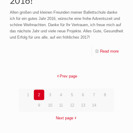
2016!
Allen großen und kleinen Freunden meiner Ballettschule danke
ich für ein gutes Jahr 2016, wünsche eine frohe Adventszeit und
schöne Weihnachten. Danke für Ihr Vertrauen, ich freue mich auf
das nächste Jahr und viele neue Projekte. Alles Gute, Gesundheit
und Erfolg für uns alle, auf ein fröhliches 2017!
Read more
Prev page
1
2
3
4
5
6
7
8
9
10
11
12
13
14
Next page